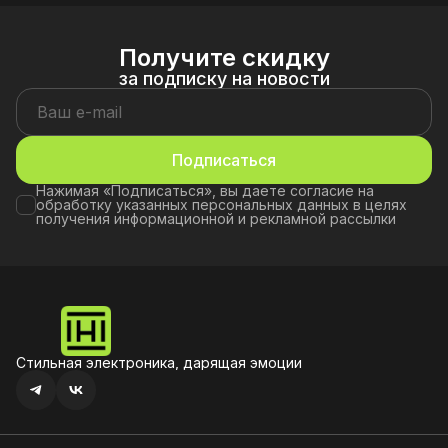
телефона или
комфортного игрового
прослушивания музыки.
процесса важны отличное
Часто проблема плохого
качество звука и удобство.
Получите скидку
звука связана с низким
Почему возникает такая
качеством материалов или
проблема? Стандартные
за подписку на новости
устаревшими
наушники часто не
технологиями. Некоторые
подходят для игр — они не
модели не поддерживают
передают все детали
современные форматы
звука и неудобны при
звука, что снижает их
длительном
функциональность.
использовании. Для
Подписаться
Решение простое —
игрового процесса важно,
выбирайте современные
чтобы наушники
Нажимая «Подписаться», вы даете согласие на
модели с Bluetooth 5.3 и
подходили вашему
обработку указанных персональных данных в целях
устройству и имели к
получения информационной и рекламной рассылки
Стильная электроника, дарящая эмоции