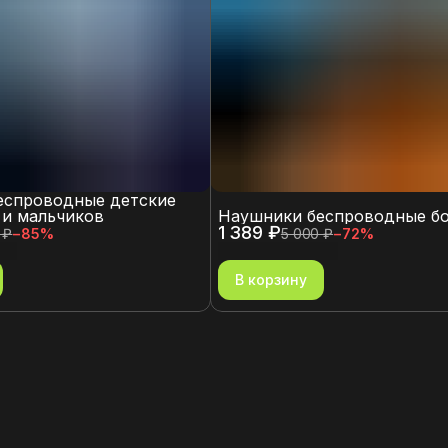
еспроводные детские
 и мальчиков
Наушники беспроводные б
1 389 ₽
 ₽
−
85
%
5 000 ₽
−
72
%
В корзину